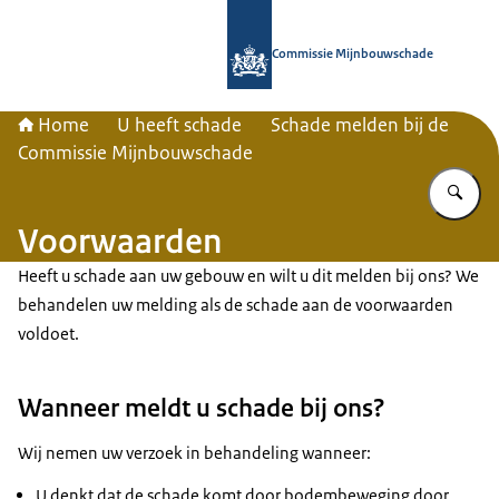
Naar de homepage van Commissie 
Commissie Mijnbouwschade
Home
U heeft schade
Schade melden bij de
Commissie Mijnbouwschade
Vu
Voorwaarden
Heeft u schade aan uw gebouw en wilt u dit melden bij ons? We
behandelen uw melding als de schade aan de voorwaarden
voldoet.
Wanneer meldt u schade bij ons?
Wij nemen uw verzoek in behandeling wanneer:
U denkt dat de schade komt door bodembeweging door