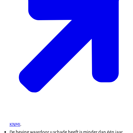
KNMI
.
De beving waardoor u schade heeft is minder dan één jaar