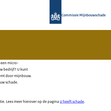
Naar de homepage van Commissie M
Commissie Mijnbouwschade
 een micro-
 bedrijf? U kunt
omt door mijnbouw.
 uw schade.
atie. Lees meer hierover op de pagina
U heeft schade
.