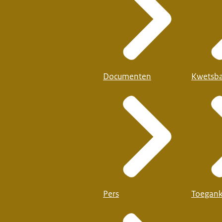
Documenten
Kwetsba
Pers
Toegank