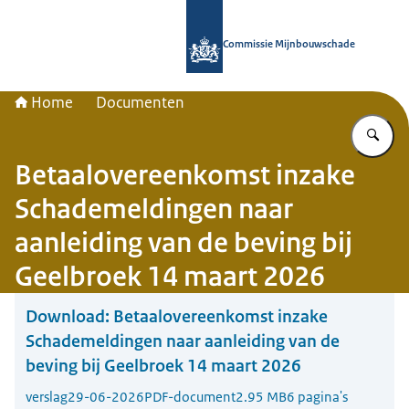
Naar de homepage van Commissie 
Commissie Mijnbouwschade
Home
Documenten
Vu
Betaalovereenkomst inzake
Schademeldingen naar
aanleiding van de beving bij
Geelbroek 14 maart 2026
Download:
Betaalovereenkomst inzake
Schademeldingen naar aanleiding van de
beving bij Geelbroek 14 maart 2026
verslag
29-06-2026
PDF-document
2.95 MB
6 pagina's