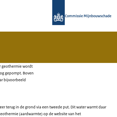
Naar de homepage van Commissie M
Commissie Mijnbouwschade
r geothermie wordt
oog gepompt. Boven
ar bijvoorbeeld
 terug in de grond via een tweede put. Dit water warmt daar
 geothermie (aardwarmte) op de website van het