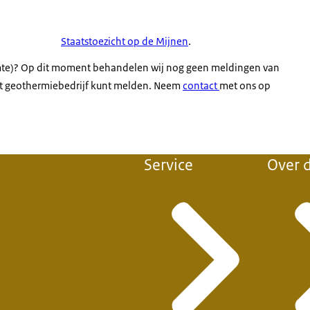
Staatstoezicht op de Mijnen
.
mte)? Op dit moment behandelen wij nog geen meldingen van
het geothermiebedrijf kunt melden. Neem
contact
met ons op
Service
Over d